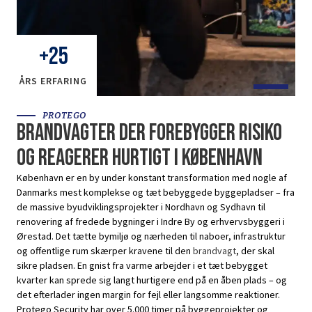
+
25
ÅRS ERFARING
PROTEGO
Brandvagter der forebygger risiko
og reagerer hurtigt i København
København er en by under konstant transformation med nogle af
Danmarks mest komplekse og tæt bebyggede byggepladser – fra
de massive byudviklingsprojekter i Nordhavn og Sydhavn til
renovering af fredede bygninger i Indre By og erhvervsbyggeri i
Ørestad. Det tætte bymiljø og nærheden til naboer, infrastruktur
og offentlige rum skærper kravene til den
brandvagt
, der skal
sikre pladsen. En gnist fra varme arbejder i et tæt bebygget
kvarter kan sprede sig langt hurtigere end på en åben plads – og
det efterlader ingen margin for fejl eller langsomme reaktioner.
Protego Security har over 5.000 timer på byggeprojekter og