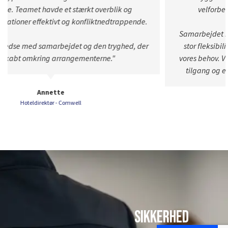
velforberedte og godt klædt på til opgaverne.
Samarbejdet har været præget af tæt og løbende dialog,
stor fleksibilitet og løsninger, der er tilpasset præcist til
vores behov. Vi har oplevet hurtig respons, en professionel
tilgang og en gennemgående høj kvalitet i arbejdet."
Mohammed
Wolt
Sikkerhed