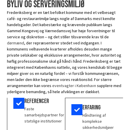
byliv og serveringsmiljø
Frederiksberg er en tæt befolket kommune med et velbesøgt
café- og restaurantmiljø langs nogle af Danmarks mest kendte
handelsgader. Det købestærke og krævende publikum langs
Gammel Kongevej og Værnedamsvej har høje forventninger til
service og diskretion – og det stiller tilsvarende krav til de
dørmænd
, der repræsenterer stedet ved indgangen. I
kommunens velhavende kvarterer afholdes desuden mange
private selskaber og eksklusive arrangementer, hvor autoritet og
høflig professionalisme skal gå hånd i hånd. Frederiksberg er tæt
integreret med Københavns natteliv, og vores kendskab til begge
miljøer giver os en naturlig fordel – vi forstår kommunegrænsen,
men lader den ikke begrænse vores reaktionstid. For større
arrangementer kan vores
eventvagter i København
supplere med
yderligere bemanding, så hele afviklingen er dækket.
Referencer
Erfaring
Faste
samarbejdspartner for
Håndtering af
statslige institutioner
komplekse
sikkerhedsmiljøer