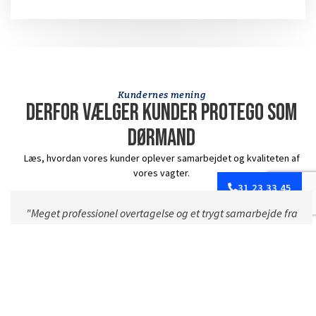
Kundernes mening
Derfor vælger kunder Protego som
dørmand
Læs, hvordan vores kunder oplever samarbejdet og kvaliteten af
vores vagter.
31 23 33 45
"Protego har hjulpet os med flere opgaver og har gennem
hele samarbejdet været pædagogiske, professionelle og
skabt trygge rammer for vores personale. Teamet har været
velforberedte og godt klædt på til opgaverne.
Samarbejdet har været præget af tæt og løbende dialog,
stor fleksibilitet og løsninger, der er tilpasset præcist til