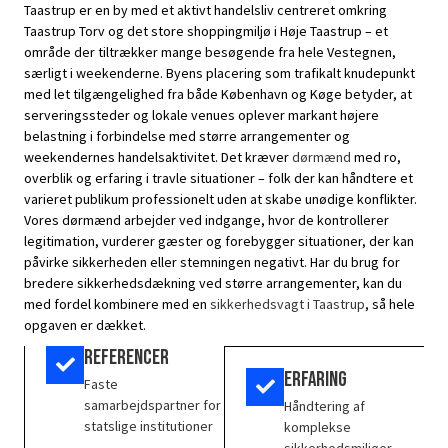
Taastrup er en by med et aktivt handelsliv centreret omkring
Taastrup Torv og det store shoppingmiljø i Høje Taastrup – et
område der tiltrækker mange besøgende fra hele Vestegnen,
særligt i weekenderne. Byens placering som trafikalt knudepunkt
med let tilgængelighed fra både København og Køge betyder, at
serveringssteder og lokale venues oplever markant højere
belastning i forbindelse med større arrangementer og
weekendernes handelsaktivitet. Det kræver
dørmænd
med ro,
overblik og erfaring i travle situationer – folk der kan håndtere et
varieret publikum professionelt uden at skabe unødige konflikter.
Vores dørmænd arbejder ved indgange, hvor de kontrollerer
legitimation, vurderer gæster og forebygger situationer, der kan
påvirke sikkerheden eller stemningen negativt. Har du brug for
bredere sikkerhedsdækning ved større arrangementer, kan du
med fordel kombinere med en
sikkerhedsvagt i Taastrup
, så hele
opgaven er dækket.
Referencer
Erfaring
Faste
samarbejdspartner for
Håndtering af
statslige institutioner
komplekse
sikkerhedsmiljøer