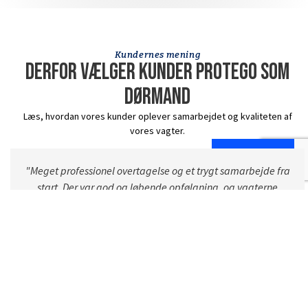
Kundernes mening
Derfor vælger kunder Protego som
dørmand
Læs, hvordan vores kunder oplever samarbejdet og kvaliteten af
vores vagter.
31 23 33 45
"Protego har hjulpet os med flere opgaver og har gennem
hele samarbejdet været pædagogiske, professionelle og
skabt trygge rammer for vores personale. Teamet har været
velforberedte og godt klædt på til opgaverne.
Samarbejdet har været præget af tæt og løbende dialog,
stor fleksibilitet og løsninger, der er tilpasset præcist til
vores behov. Vi har oplevet hurtig respons, en professionel
tilgang og en gennemgående høj kvalitet i arbejdet."